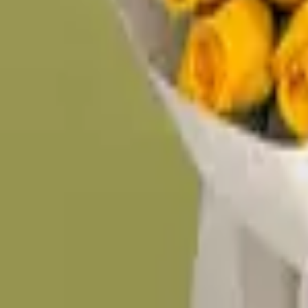
60–90 минутта жеткізу