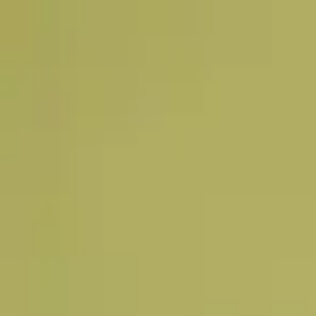
Астана
RU
KK
EN
Тәулік бойы
Кіру
Танымал
Жаңа түскендер
Жеңілдіктер
Туған күн
Қораптағы