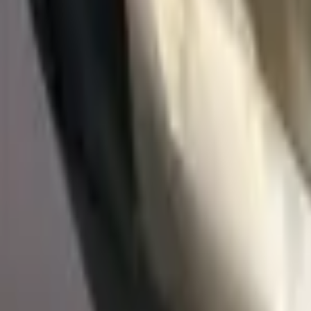
60–90 минутта жеткізу