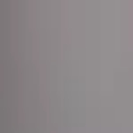
Астана
RU
KK
EN
Тәулік бойы
Кіру
Танымал
Жаңа түскендер
Жеңілдіктер
Туған күн
Қораптағы