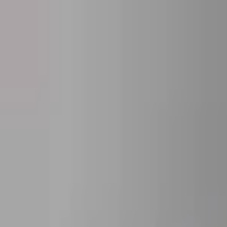
Астана
RU
Круглосуточно
Войти
Популярное
Новинки
Скидки
День рождения
Цветы в ко