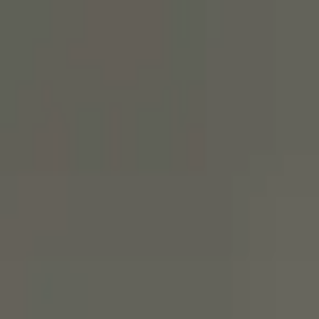
Астана
RU
Круглосуточно
Войти
Популярное
Новинки
Скидки
День рождения
Цветы в ко