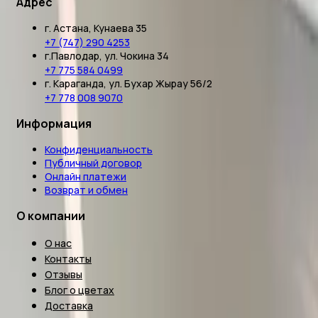
Адрес
г. Астана, Кунаева 35
+7 (747) 290 4253
г.Павлодар, ул. Чокина 34
+7 775 584 0499
г. Караганда, ул. Бухар Жырау 56/2
+7 778 008 9070
Информация
Конфиденциальность
Публичный договор
Онлайн платежи
Возврат и обмен
О компании
О нас
Контакты
Отзывы
Блог о цветах
Доставка