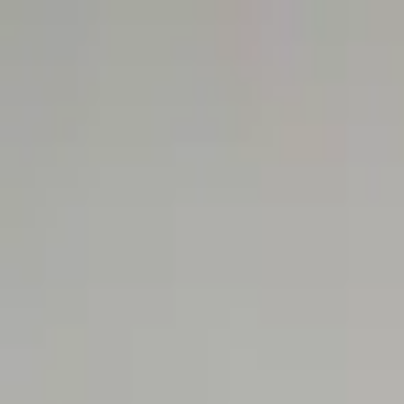
Астана
RU
KK
EN
Тәулік бойы
Кіру
Танымал
Жаңа түскендер
Жеңілдіктер
Туған күн
Қораптағы