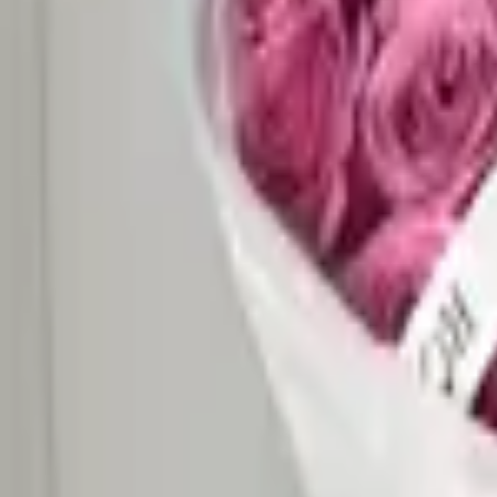
60–90 минутта жеткізу