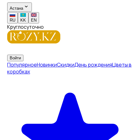
Астана
RU
KK
EN
Круглосуточно
Войти
Популярное
Новинки
Скидки
День рождения
Цветы в
коробках