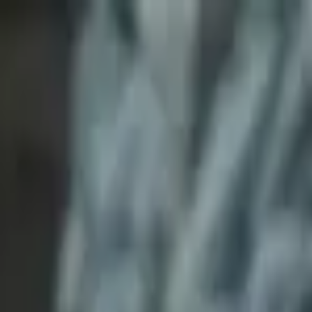
Астана
RU
KK
EN
Круглосуточно
Войти
Популярное
Новинки
Скидки
День рождения
Цветы в ко