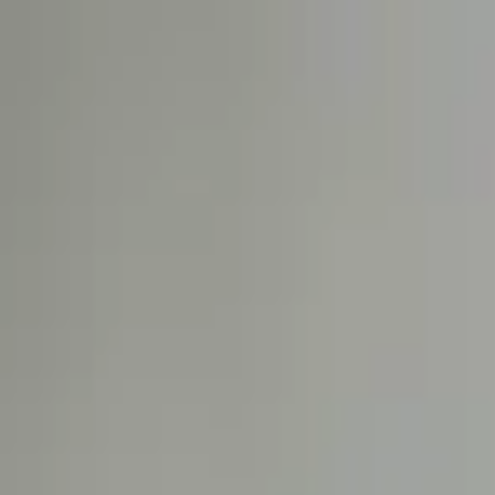
Астана
RU
Круглосуточно
Войти
Популярное
Новинки
Скидки
День рождения
Цветы в ко